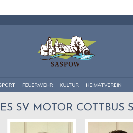
Navigation
überspringen
SPORT
FEUERWEHR
KULTUR
HEIMATVEREIN
S SV MOTOR COTTBUS SA