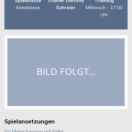
Spielklasse
Trainer Dietmar
Training
Kreisklasse
Schreier
Mittwoch - 17:00
Uhr
Spielansetzungen
SV Motor Saspow auf FuPa