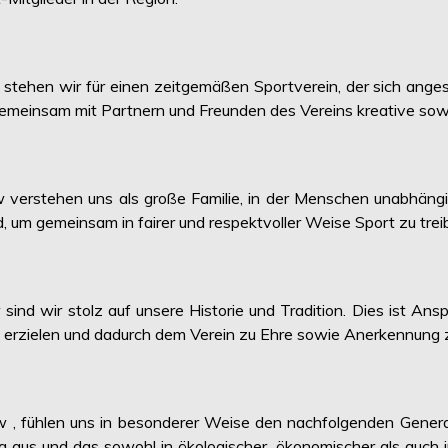
 stehen wir für einen zeitgemäßen Sportverein, der sich ang
 gemeinsam mit Partnern und Freunden des Vereins kreative sow
 verstehen uns als große Familie, in der Menschen unabhängi
d, um gemeinsam in fairer und respektvoller Weise Sport zu tr
nd wir stolz auf unsere Historie und Tradition. Dies ist Ansp
u erzielen und dadurch dem Verein zu Ehre sowie Anerkennung z
w , fühlen uns in besonderer Weise den nachfolgenden Generat
g aus und das sowohl in ökologischer, ökonomischer als auch in 