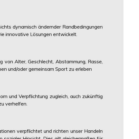
esichts dynamisch ändernder Randbedingungen
ie innovative Lösungen entwickelt.
g von Alter, Geschlecht, Abstammung, Rasse,
eiben und/oder gemeinsam Sport zu erleben
orn und Verpflichtung zugleich, auch zukünftig
u verhelfen.
ionen verpflichtet und richten unser Handeln
sozialer Hinsicht. Dies gilt gleichermaßen für