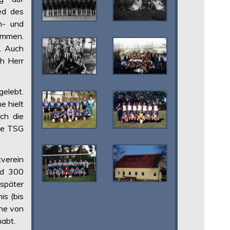
ed des
n- und
ommen.
l. Auch
ch Herr
elebt.
e hielt
ch die
die TSG
verein
nd 300
 später
is (bis
ene von
habt.