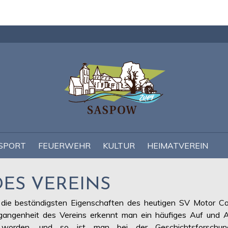
Navigation
überspringen
SPORT
FEUERWEHR
KULTUR
HEIMATVEREIN
DES VEREINS
die beständigsten Eigenschaften des heutigen SV Motor Co
gangenheit des Vereins erkennt man ein häufiges Auf und A
ert worden, und so ist man bei der Geschichtsforschu