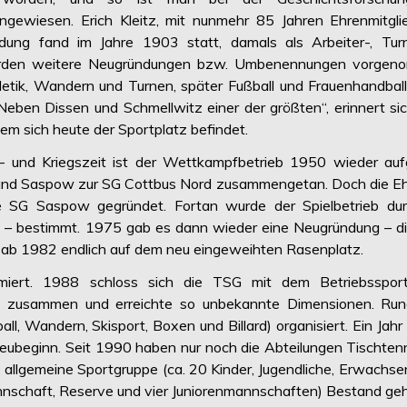
gewiesen. Erich Kleitz, mit nunmehr 85 Jahren Ehrenmitgli
ndung fand im Jahre 1903 statt, damals als Arbeiter-, Tur
n wurden weitere Neugründungen bzw. Umbenennungen vorgen
letik, Wandern und Turnen, später Fußball und Frauenhandbal
eben Dissen und Schmellwitz einer der größten“, erinnert si
em sich heute der Sportplatz befindet.
 und Kriegszeit ist der Wettkampfbetrieb 1950 wieder aufg
 und Saspow zur SG Cottbus Nord zusammengetan. Doch die Eh
e SG Saspow gegründet. Fortan wurde der Spielbetrieb dur
rk – bestimmt. 1975 gab es dann wieder eine Neugründung – 
n ab 1982 endlich auf dem neu eingeweihten Rasenplatz.
iert. 1988 schloss sich die TSG mit dem Betriebssport
w zusammen und erreichte so unbekannte Dimensionen. Ru
all, Wandern, Skisport, Boxen und Billard) organisiert. Ein Jahr
Neubeginn. Seit 1990 haben nur noch die Abteilungen Tischtenn
), allgemeine Sportgruppe (ca. 20 Kinder, Jugendliche, Erwachs
 Mannschaft, Reserve und vier Juniorenmannschaften) Bestand ge