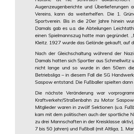
Augenzeugenberichte und Überlieferungen an
Vereins, kann da weiterhelfen. Die 1. Grü
Sportverein. Bis in die 20er Jahre hinei
Damals gab es u.a. die Abteilungen Leichtath
einen Spielmannszug hatte man gegründet. „N
Kleitz. 1927 wurde das Gelände gekauft, auf d
Nach der Gleichschaltung während der Nazi-
Damals hatten sich Sportler aus Schmellwitz
nicht lange und so wurde in den 50ern di
Betriebsliga – in diesem Fall die SG Handwe
Saspow entstand. Die Fußballer spielten dan
Die nächste Veränderung war vorprogramm
Kraftverkehr/Straßenbahn zu Motor Saspo
Mitglieder waren in zwölf Sektionen (u.a. Fußb
kam mit dem politischen auch der sportliche 
zu drei Mannschaften in der Kreisklasse aktiv
7 bis 50 Jahren) und Fußball (mit Altliga, 1.